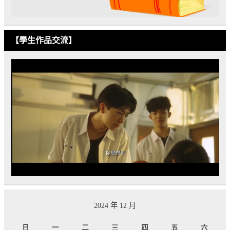
【學生作品交流】
2024 年 12 月
日
一
二
三
四
五
六