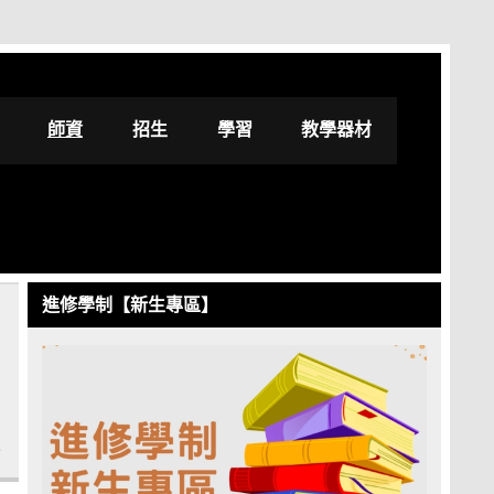
修學士學位學程
師資
招生
學習
教學器材
進修學制【新生專區】