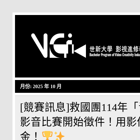
Skip
to
content
月份:
2025 年 10 月
[競賽訊息]救國團114
影音比賽開始徵件！用影
金！