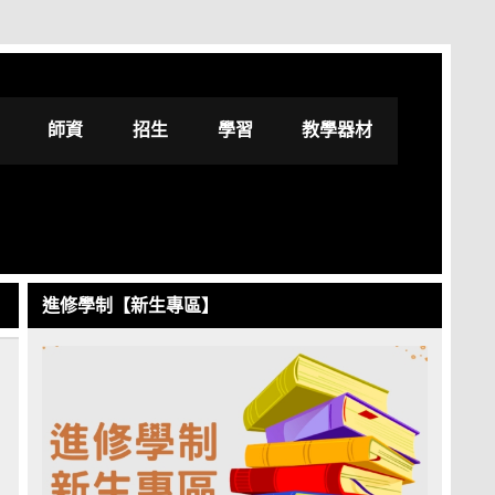
修學士學位學程
師資
招生
學習
教學器材
進修學制【新生專區】
短