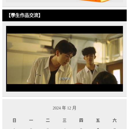
【學生作品交流】
2024 年 12 月
日
一
二
三
四
五
六