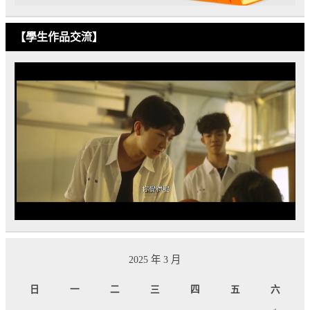
【學生作品交流】
2025 年 3 月
日
一
二
三
四
五
六