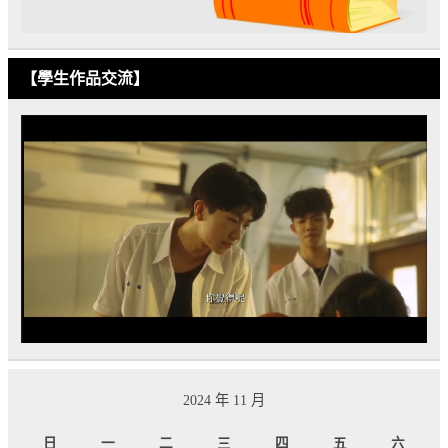
【學生作品交流】
2024 年 11 月
日
一
二
三
四
五
六