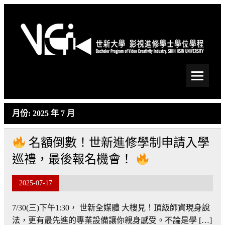
Skip
to
content
世新大學影視進修學士學
位學程
月份:
2025 年 7 月
名額倒數！世新進修學制申請入學
巡禮，最後報名機會！
2025-07-17
7/30(三)下午1:30， 世新全媒體 大樓見！頂級師資現身說
法，更有最先進的專業設備讓你親身感受。不論是學 […]