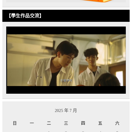
【學生作品交流】
2025 年 7 月
日
一
二
三
四
五
六