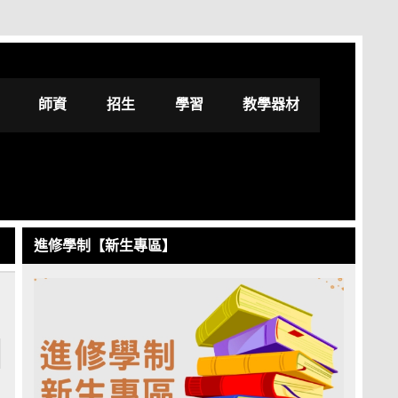
修學士學位學程
師資
招生
學習
教學器材
進修學制【新生專區】