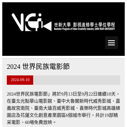
Skip
to
content
世新大學影視進修學士學
位學程
2024 世界民族電影節
2024-09-10
2024世界民族電影節」將於9月13日至9月22日連續10天，
在臺北光點華山電影館、臺中大魯閣新時代威秀影城、嘉
義故宮南院、臺南大遠百威秀影城、喜樂時代影城高雄總
圖店及花蓮文化創意產業園區6個城市舉行，共計19部精
采電影、60場免費放映。