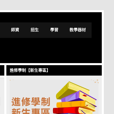
修學士學位學程
師資
招生
學習
教學器材
進修學制【新生專區】