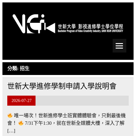
Skip
to
content
世新大學影視進修學士學
位學程
分類:
招生
世新大學進修學制申請入學說明會
2026-07-27
唯一場次！世新進修學士班實體體驗會，只剩最後機
會！
7/31下午1:30，就在世新全媒體大樓，深入了解
[…]