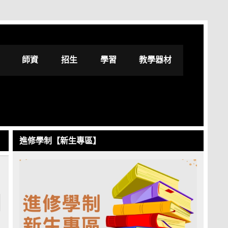
修學士學位學程
師資
招生
學習
教學器材
進修學制【新生專區】