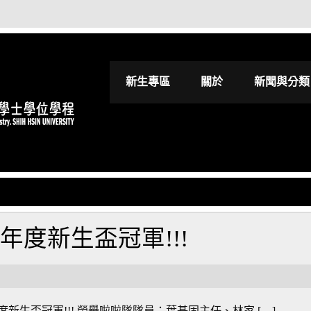
世新大學影視進
新生專區
關於
新聞與分類
年度新生盃冠軍!!!
年度新生盃冠軍!!! 榮譽啦啦隊隊員：葉基固主任、林家 […]