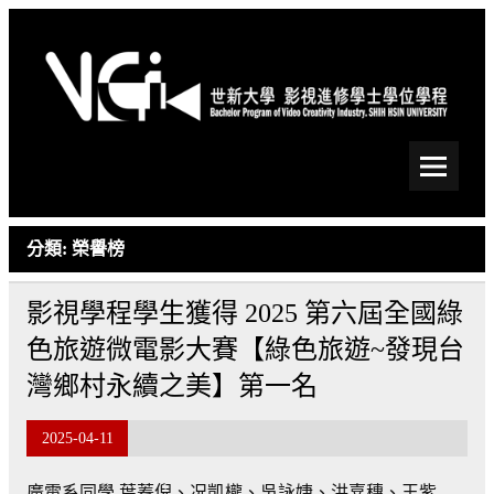
Skip
to
content
世新大學影視進修學士學
位學程
分類:
榮譽榜
影視學程學生獲得 2025 第六屆全國綠
色旅遊微電影大賽【綠色旅遊~發現台
灣鄉村永續之美】第一名
2025-04-11
廣電系同學 葉蓁倪、况凱櫳、吳詠婕、洪嘉穗、王紫